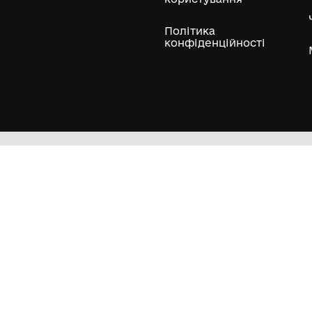
Гол
Кол
Муз
Пра
кор
Пол
кон
їни
MUSEUM
.