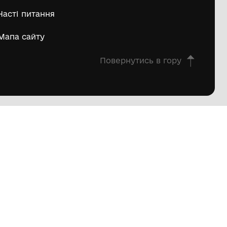
овна
Про проєкт
екції
Вікторини
еї
Віртуальні тури
вила
Автори
истування
Часті питання
ітика
фіденційності
Мапа сайту