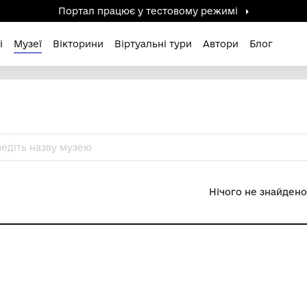
Портал працює у тестов
дені / Зниклі
Музеї
Вікторини
Віртуальні ту