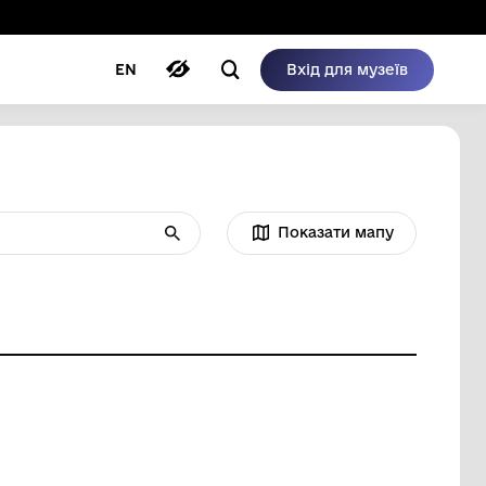
ому режимі
ри
Автори
Блог
EN
Нічого не знайдено