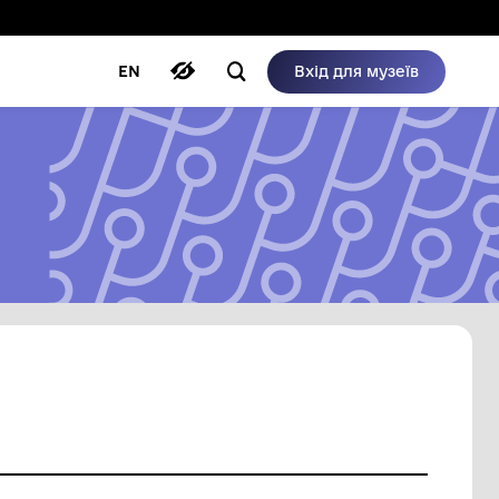
ому режимі
ри
Автори
Блог
EN