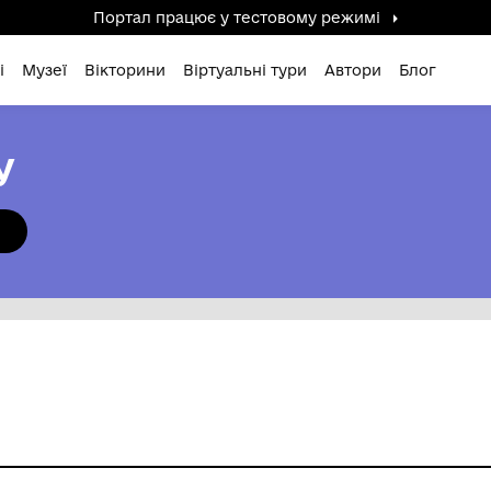
Портал працює у тестов
дені / Зниклі
Музеї
Вікторини
Віртуальні ту
РТАЛУ
ШУКАТИ