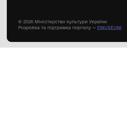
музейні колекції
Пошук по сайту
© 2026 Міністерство культури Укра
Розробка та підтримка порталу —
E