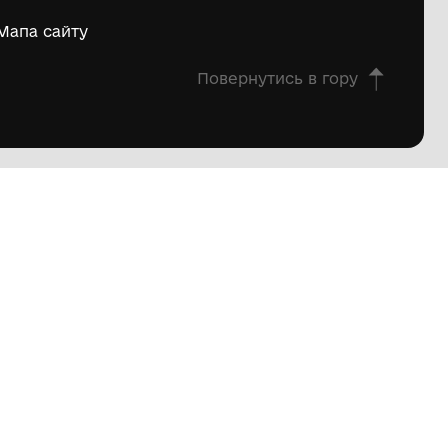
екції
Вікторини
еї
Віртуальні тури
вила
Автори
истування
Часті питання
ітика
фіденційності
Мапа сайту