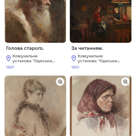
Голова старого.
За читанням.
Комунальна
Комунальна
установа "Одеський
установа "Одеський
національний
національний
1897
1891
художній музей"
художній музей"