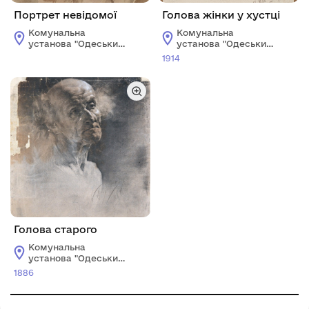
Портрет невідомої
Голова жінки у хустці
Комунальна
Комунальна
установа "Одеський
установа "Одеський
національний
національний
1914
художній музей"
художній музей"
Голова старого
Комунальна
установа "Одеський
національний
1886
художній музей"