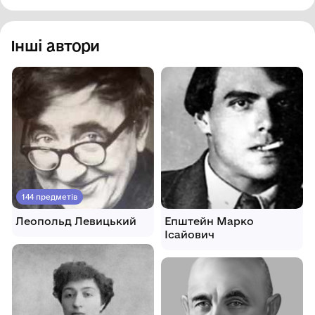
Інші автори
144 предметів
Леопольд Левицький
Епштейн Марко
Ісайович