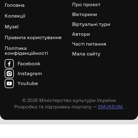
Про проєкт
Головна
Вікторини
Колекції
Віртуальні тури
Музеї
Автори
Правила користування
Часті питання
Політика
конфіденційності
Мапа сайту
Facebook
Instagram
Youtube
© 2026 Міністерство культури України
Розробка та підтримка порталу —
EMUSEUM
.