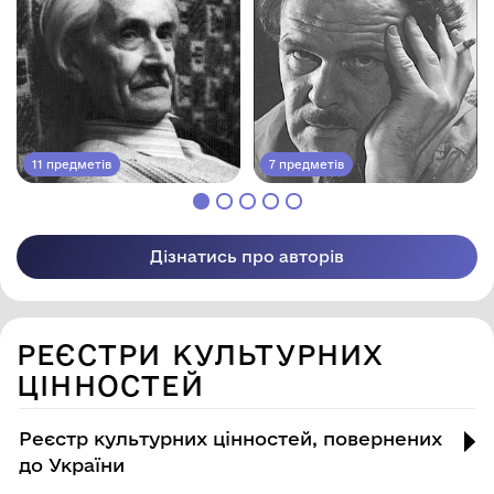
картинами, що зображають український
фольклор. Ці митці не лише формували
українське мистецтво, але й залишили
значний вплив на світову культуру.
11 предметів
7 предметів
Дізнатись про авторів
РЕЄСТРИ КУЛЬТУРНИХ
ЦІННОСТЕЙ
Реєстр культурних цінностей, повернених
до України