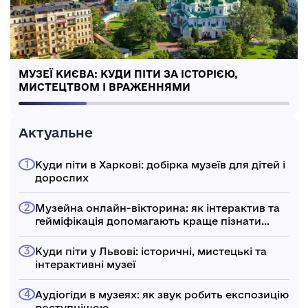
МУЗЕЇ КИЄВА: КУДИ ПІТИ ЗА ІСТОРІЄЮ,
МИСТЕЦТВОМ І ВРАЖЕННЯМИ
Актуальне
Куди піти в Харкові: добірка музеїв для дітей і
дорослих
Музейна онлайн-вікторина: як інтерактив та
гейміфікація допомагають краще пізнати
культуру України
Куди піти у Львові: історичні, мистецькі та
інтерактивні музеї
Аудіогіди в музеях: як звук робить експозицію
доступнішою