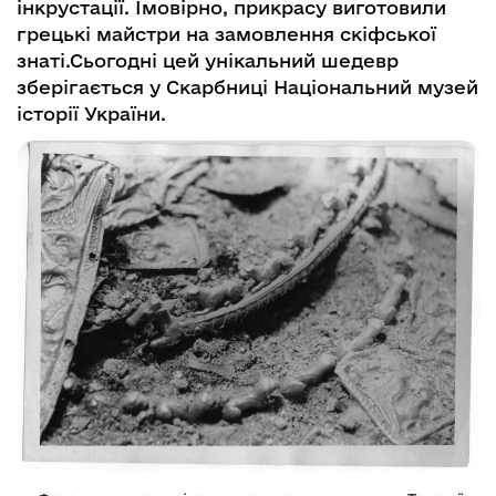
інкрустації. Імовірно, прикрасу виготовили
грецькі майстри на замовлення скіфської
знаті.Сьогодні цей унікальний шедевр
зберігається у Скарбниці Національний музей
історії України.