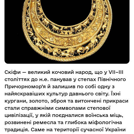
Скіфи — великий кочовий народ, що у VII–III
століттях до н.е. панував у степах Північного
Причорномор’я й залишив по собі одну з
найяскравіших культур давнього світу. Їхні
кургани, золото, зброя та витончені прикраси
стали справжніми символами степової
цивілізації, у якій поєдналися воїнська міць,
розвинені ремесла та глибока міфологічна
традиція. Саме на території сучасної України