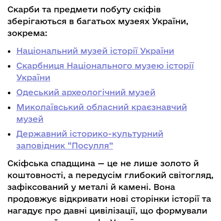
Скарби та предмети побуту скіфів
зберігаються в багатьох музеях України,
зокрема:
Національний музей історії України
Скарбниця Національного музею історії
України
Одеський археологічний музей
Миколаївський обласний краєзнавчий
музей
Державний історико-культурний
заповідник “Посулля”
Скіфська спадщина — це не лише золото й
коштовності, а передусім глибокий світогляд,
зафіксований у металі й камені. Вона
продовжує відкривати нові сторінки історії та
нагадує про давні цивілізації, що формували