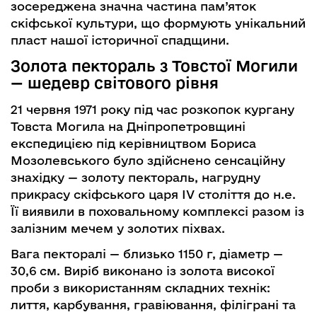
зосереджена значна частина пам’яток
скіфської культури, що формують унікальний
пласт нашої історичної спадщини.
Золота пектораль з Товстої Могили
— шедевр світового рівня
21 червня 1971 року під час розкопок кургану
Товста Могила на Дніпропетровщині
експедицією під керівництвом Бориса
Мозолевського було здійснено сенсаційну
знахідку — золоту пектораль, нагрудну
прикрасу скіфського царя IV століття до н.е.
Її виявили в поховальному комплексі разом із
залізним мечем у золотих піхвах.
Вага пекторалі — близько 1150 г, діаметр —
30,6 см. Виріб виконано із золота високої
проби з використанням складних технік:
лиття, карбування, гравіювання, філіграні та