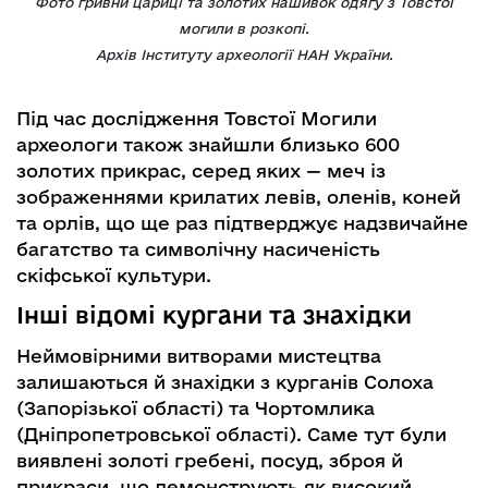
Фото гривни цариці та золотих нашивок одягу з Товстої
могили в розкопі.
Архів Інституту археології НАН України.
Під час дослідження Товстої Могили
археологи також знайшли близько 600
золотих прикрас, серед яких — меч із
зображеннями крилатих левів, оленів, коней
та орлів, що ще раз підтверджує надзвичайне
багатство та символічну насиченість
скіфської культури.
Інші відомі кургани та знахідки
Неймовірними витворами мистецтва
залишаються й знахідки з курганів Солоха
(Запорізької області) та Чортомлика
(Дніпропетровської області). Саме тут були
виявлені золоті гребені, посуд, зброя й
прикраси, що демонструють як високий