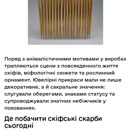
Поряд з анімалістичними мотивами у виробах
трапляються сцени з повсякденного життя
скіфів, міфологічні сюжети та рослинний
орнамент. Ювелірні прикраси мали не лише
декоративне, а й сакральне значення:
слугували оберегами, знаками статусу та
супроводжували знатних небіжчиків у
похованнях.
Де побачити скіфські скарби
сьогодні