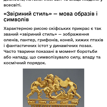
всесвіті.
«Звіриний стиль» — мова образів і
символів
Характерною рисою скіфських прикрас є так
званий «звіриний стиль» — зображення
оленів, пантер, грифонів, коней, хижих птахів
і фантастичних істот у динамічних позах.
Часто тварини показані в момент боротьби
або нападу, що символізувало силу, владу та
космічний порядок.