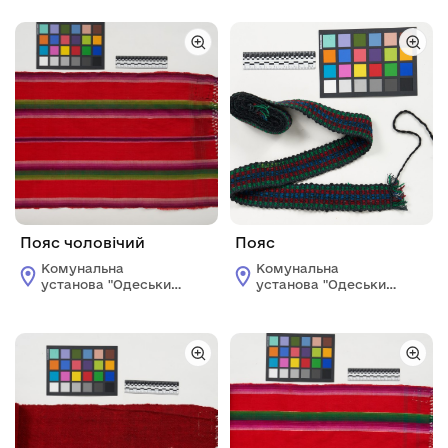
краєзнавчий музей"
краєзнавчий музей"
Пояс чоловічий
Пояс
Комунальна
Комунальна
установа "Одеський
установа "Одеський
історико-
історико-
краєзнавчий музей"
краєзнавчий музей"