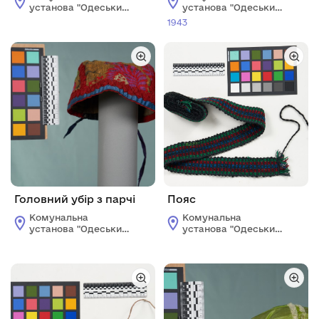
установа "Одеський
установа "Одеський
історико-
історико-
1943
краєзнавчий музей"
краєзнавчий музей"
Головний убір з парчі
Пояс
Комунальна
Комунальна
установа "Одеський
установа "Одеський
історико-
історико-
краєзнавчий музей"
краєзнавчий музей"