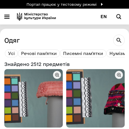
Портал працює у тестовому режимі
EN
Одяг
Усі
Речові пам'ятки
Писемні пам'ятки
Нумізмат
Знайдено 2512 предметів