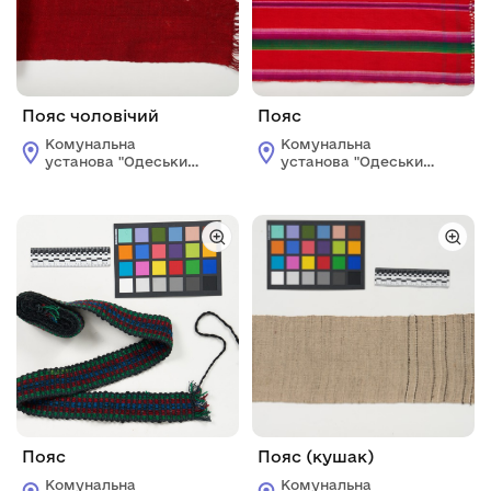
Пояс чоловічий
Пояс
Комунальна
Комунальна
установа "Одеський
установа "Одеський
історико-
історико-
краєзнавчий музей"
краєзнавчий музей"
Пояс
Пояс (кушак)
Комунальна
Комунальна