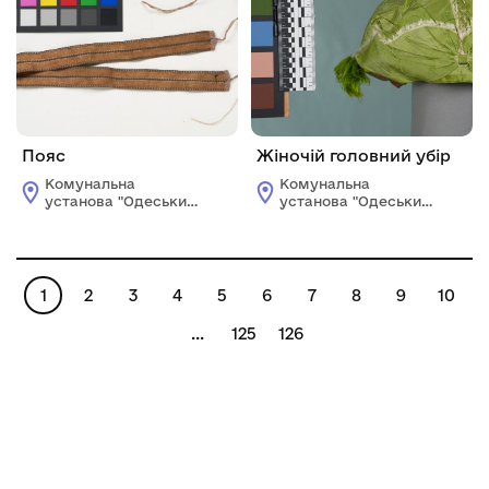
Пояс
Жіночій головний убір
Комунальна
Комунальна
установа "Одеський
установа "Одеський
історико-
історико-
краєзнавчий музей"
краєзнавчий музей"
1
2
3
4
5
6
7
8
9
10
...
125
126