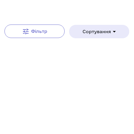
Від А до Я
Фільтр
Сортування
Нове
Доступні музейні колекції