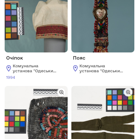
Очіпок
Пояс
Комунальна
Комунальна
установа "Одеський
установа "Одеський
історико-
історико-
1994
краєзнавчий музей"
краєзнавчий музей"