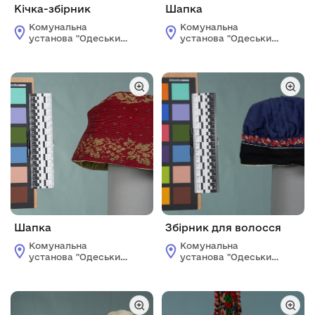
Кічка-збірник
Шапка
Комунальна
Комунальна
установа "Одеський
установа "Одеський
історико-
історико-
краєзнавчий музей"
краєзнавчий музей"
Шапка
Збірник для волосся
Комунальна
Комунальна
установа "Одеський
установа "Одеський
історико-
історико-
краєзнавчий музей"
краєзнавчий музей"