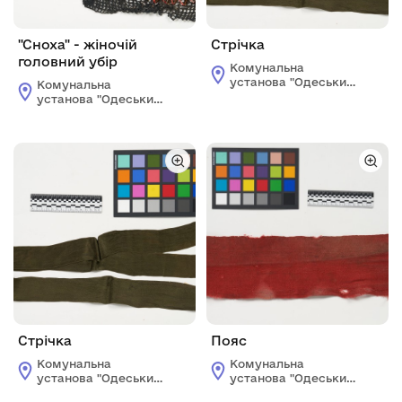
"Сноха" - жіночій
Стрічка
головний убір
Комунальна
установа "Одеський
Комунальна
історико-
установа "Одеський
краєзнавчий музей"
історико-
краєзнавчий музей"
Стрічка
Пояс
Комунальна
Комунальна
установа "Одеський
установа "Одеський
історико-
історико-