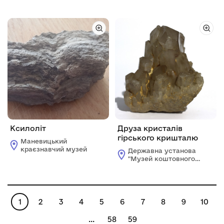
декоративного
декоративного
каміння"
каміння"
Ксилоліт
Друза кристалів
гірського кришталю
Маневицький
краєзнавчий музей
Державна установа
"Музей коштовного і
декоративного
каміння"
1
2
3
4
5
6
7
8
9
10
...
58
59