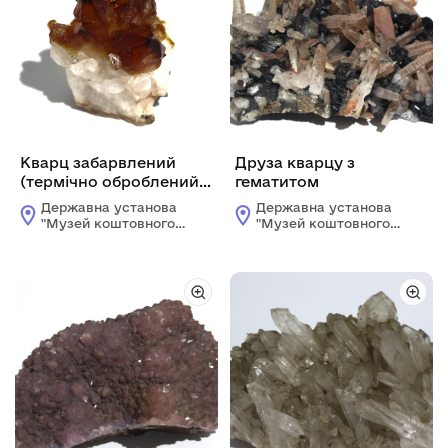
Кварц забарвлений
Друза кварцу з
(термічно оброблений
гематитом
аметист, торгова назва
Державна установа
Державна установа
— цитрин)
"Музей коштовного і
"Музей коштовного і
декоративного
декоративного
каміння"
каміння"