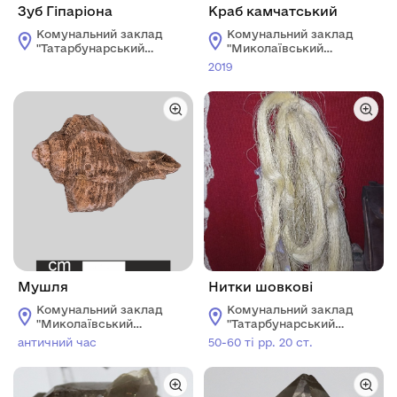
Зуб Гіпаріона
Краб камчатський
Комунальний заклад
Комунальний заклад
"Татарбунарський
"Миколаївський
історико -
обласний
2019
краєзнавчий музей"
краєзнавчий музей"
Татарбунарської
міської ради
Мушля
Нитки шовкові
Комунальний заклад
Комунальний заклад
"Миколаївський
"Татарбунарський
обласний
історико -
античний час
50-60 ті рр. 20 ст.
краєзнавчий музей"
краєзнавчий музей"
Татарбунарської
міської ради