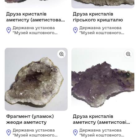
Друза кристалів
Друза кристалів
аметисту (аметистова
гірського кришталю
щітка) на пісковику
Державна установа
Державна установа
"Музей коштовного і
"Музей коштовного і
декоративного
декоративного
каміння"
каміння"
Фрагмент (уламок)
Друза кристалів
жеоди аметисту
аметисту (аметистові
"квіти")
Державна установа
Державна установа
"Музей коштовного і
"Музей коштовного і