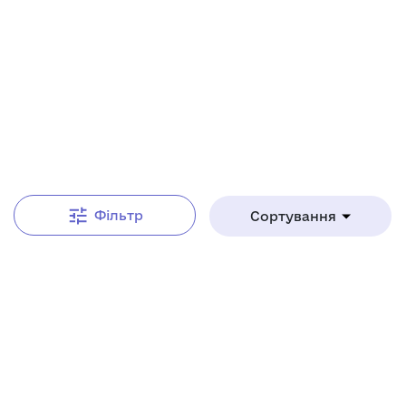
Від А до Я
Фільтр
Сортування
Нове