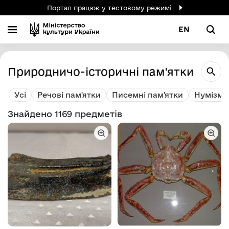
Портал працює у тестовому режимі
EN
Природничо-історичні пам'ятки
Усі
Речові пам'ятки
Писемні пам'ятки
Нумізмат
Знайдено 1169 предметів