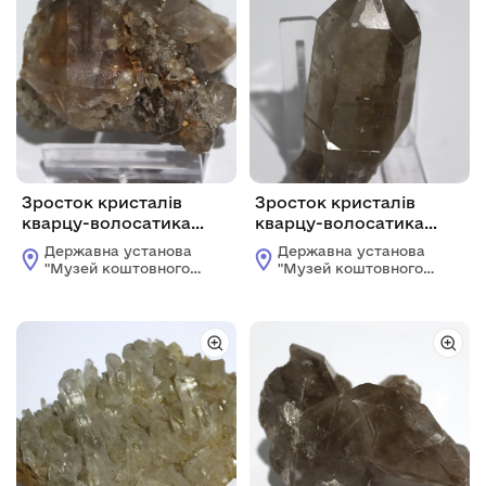
Зросток кристалів
Зросток кристалів
кварцу-волосатика
кварцу-волосатика
(димчастого кварцу з
(димчастого кварцу з
Державна установа
Державна установа
включеннями рутилу)
включеннями рутилу)
"Музей коштовного і
"Музей коштовного і
декоративного
декоративного
каміння"
каміння"