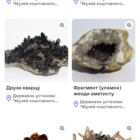
"Музей коштовного і
"Музей коштовного і
декоративного
декоративного
каміння"
каміння"
Друза кварцу
Фрагмент (уламок)
жеоди аметисту
Державна установа
"Музей коштовного і
Державна установа
декоративного
"Музей коштовного і
каміння"
декоративного
каміння"