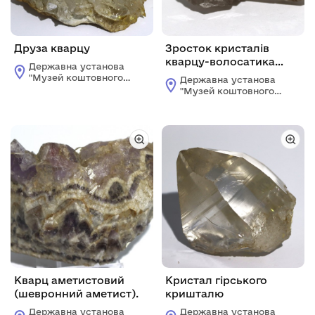
Друза кварцу
Зросток кристалів
кварцу-волосатика
Державна установа
(димчастого кварцу з
"Музей коштовного і
Державна установа
включеннями рутилу)
декоративного
"Музей коштовного і
каміння"
декоративного
каміння"
Кварц аметистовий
Кристал гірського
(шевронний аметист).
кришталю
Державна установа
Державна установа