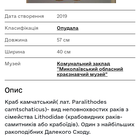
Дата створення
2019
Класифікація
Опудала
Довжина
57 см
Ширина
40 см
Музей
Комунальний заклад
"Миколаївський обласний
краєзнавчий музей"
Опис
Краб камчатський( лат. Paralithodes
camtschaticus)- вид неповнохвостих раків з
сімейства Lithodidae (крабовидних раків-
самитників або крабоїдів). Один з найбільших
ракоподібних Далекого Сходу.