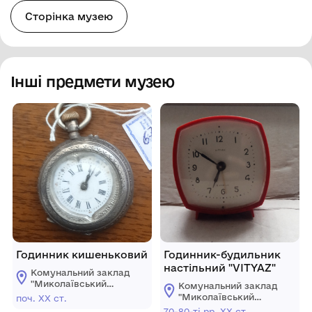
Сторінка музею
Інші предмети музею
Годинник кишеньковий
Годинник-будильник
настільний "VITYAZ"
Комунальний заклад
"Миколаївський
Комунальний заклад
обласний
"Миколаївський
поч. ХХ ст.
краєзнавчий музей"
обласний
70-80-ті рр. ХХ ст.