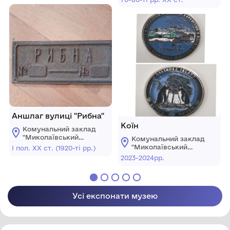
краєзнавчий музей"
Аншлаг вулиці "Рибна"
Коїн
Комунальний заклад
"Миколаївський
Комунальний заклад
обласний
"Миколаївський
І пол. ХХ ст. (1920-ті рр.)
краєзнавчий музей"
обласний
2023-2024рр.
краєзнавчий музей"
Усі експонати музею