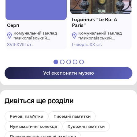
Годинник “Le Roi A
Серп
Paris”
Комунальний заклад
Комунальний заклад
"Миколаївський
"Миколаївський
обласний
обласний
XVII-XVIII ст.
І чверть ХХ ст.
краєзнавчий музей"
краєзнавчий музей"
Усі експонати музею
Дивіться ще розділи
Речові пам'ятки
Писемні пам'ятки
Нумізматичні колекції
Художні пам'ятки
Природничо-історичні пам'ятки