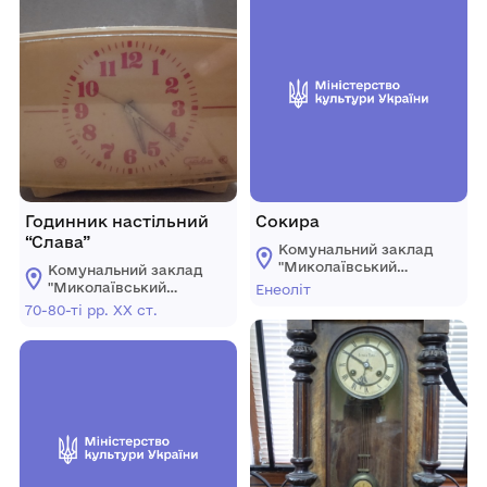
Годинник настільний
Сокира
“Слава”
Комунальний заклад
"Миколаївський
Комунальний заклад
обласний
"Миколаївський
Енеоліт
краєзнавчий музей"
обласний
70-80-ті рр. ХХ ст.
краєзнавчий музей"