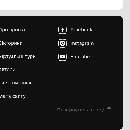
пштейн Марко Ісайович
Матвій Д
ьше