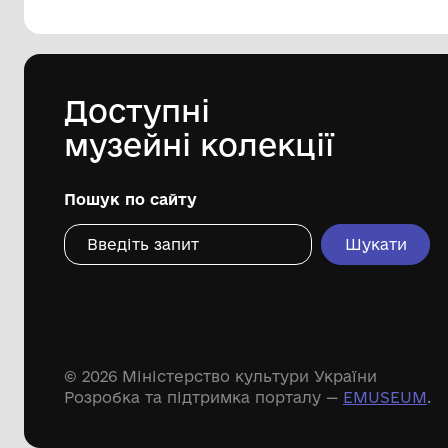
144 предметів
Леопольд Левицький