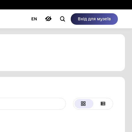
ому режимі
ри
Автори
Блог
EN