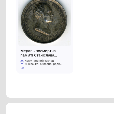
Медаль посмертна
пам’яті Станіслава
Мокроновського
Комунальний заклад
Львівської обласної ради
"Львівський історичний
1821