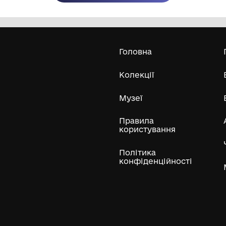
Олександра Екстер
Е
Дивитись біл