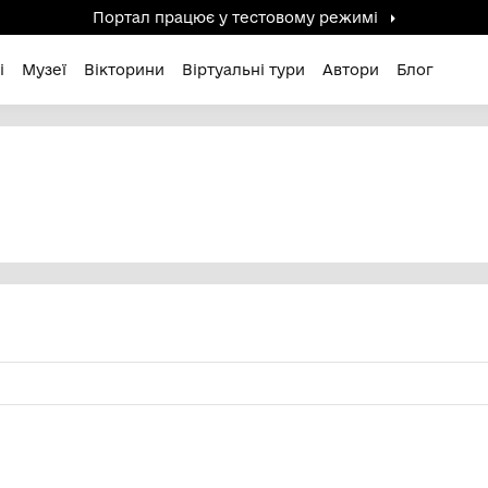
Портал працює у тестов
дені / Зниклі
Музеї
Вікторини
Віртуальні ту