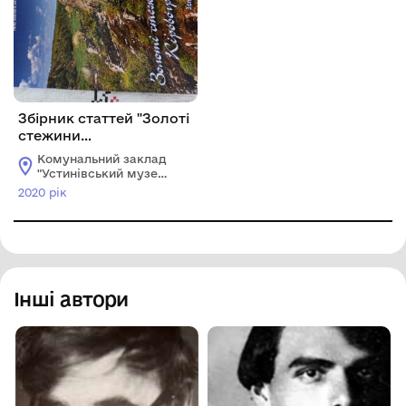
Збірник статтей "Золоті
стежини
Кіровоградщини.
Комунальний заклад
Заповідні місця краю".
"Устинівський музей
історії" Устинівської
2020 рік
селищної ради
Інші автори