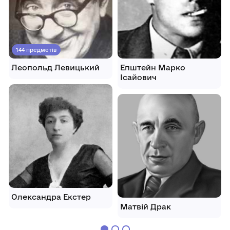
144 предметів
Леопольд Левицький
Епштейн Марко
Ісайович
Олександра Екстер
Матвій Драк