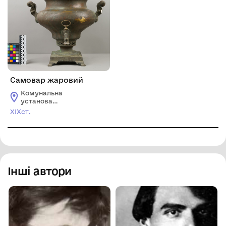
Самовар жаровий
Комунальна
установа
"Ізмаїльський
XIXст.
історико-
краєзнавчий музей
Придунав'я"
Інші автори