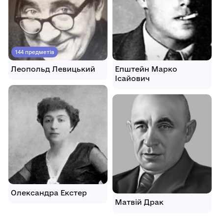
144 предметів
Леопольд Левицький
Епштейн Марко
Ісайович
Олександра Екстер
Матвій Драк