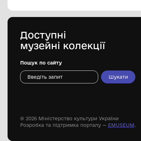
144 предметів
Леопольд Левицький