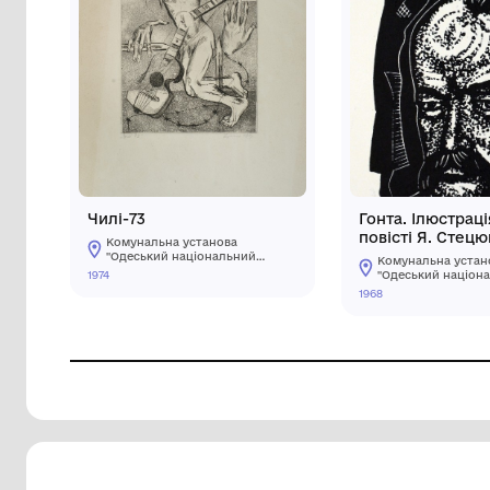
Чилі-73
Гонт
пові
Комунальна установа
«Го
"Одеський національний
Ко
художній музей"
1974
"О
ху
1968