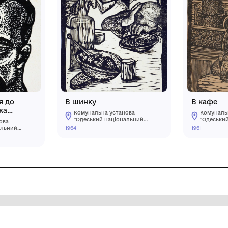
а. Ілюстрація до
В шинку
сті Я. Стецюка
Комунальна установа
нта»
"Одеський національ
мунальна установа
художній музей"
деський національний
1964
дожній музей"