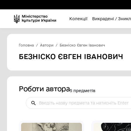
Колекції
Викра
Головна
Автори
Безніско Євген Іванови
БЕЗНІСКО ЄВГЕН ІВА
Роботи автора
5 предметів