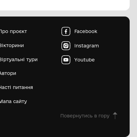
пштейн Марко Ісайович
Матвій Д
ьше