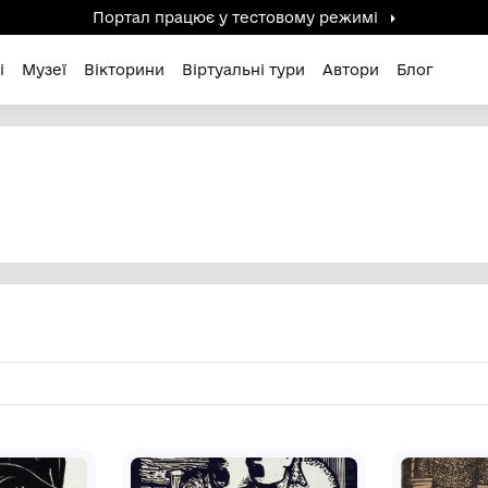
Портал працює у тестов
дені / Зниклі
Музеї
Вікторини
Віртуальні ту
ч
НОВИЧ