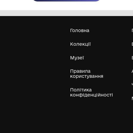
Олександра Екстер
Е
Дивитись біл