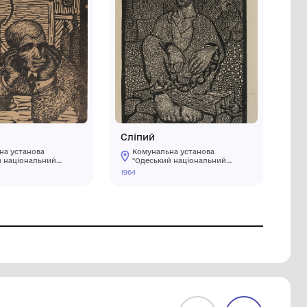
В кафе
Комунальна установа
ний
"Одеський національний
художній музей"
1961