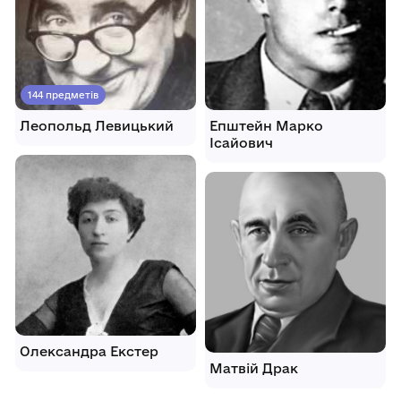
144 предметів
Леопольд Левицький
Епштейн Марко
Ісайович
Олександра Екстер
Матвій Драк