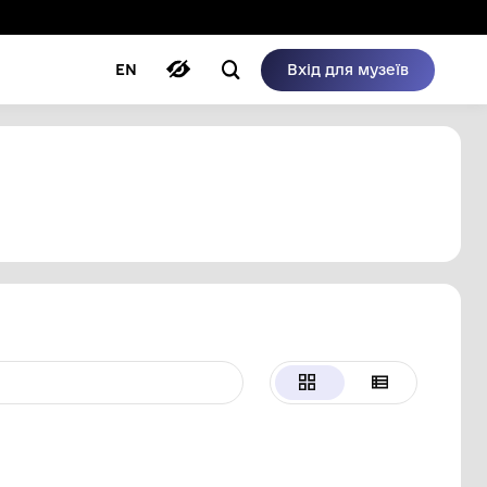
ому режимі
ри
Автори
Блог
EN