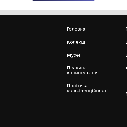
Олександра Екстер
Е
Дивитись біл