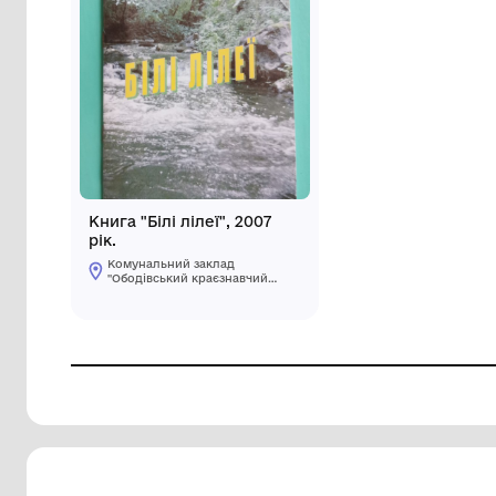
Книга "Білі лілеї", 2007
рік.
Комунальний заклад
"Ободівський краєзнавчий
музей" Ободівської