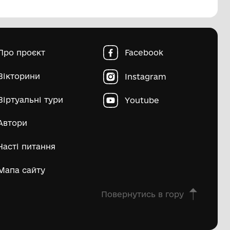
пштейн Марко Ісайович
Матвій Д
ьше