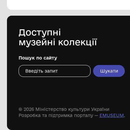
144 предметів
Леопольд Левицький