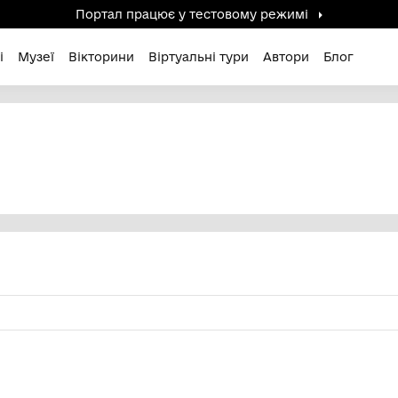
Портал працює у тестов
дені / Зниклі
Музеї
Вікторини
Віртуальні ту
НА