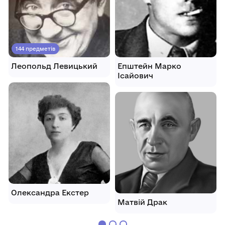
144 предметів
Леопольд Левицький
Епштейн Марко
Ісайович
Олександра Екстер
Матвій Драк