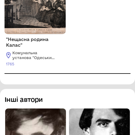
"Нещасна родина
Калас"
Комунальна
установа "Одеський
музей західного і
1765
східного мистецтва"
Інші автори