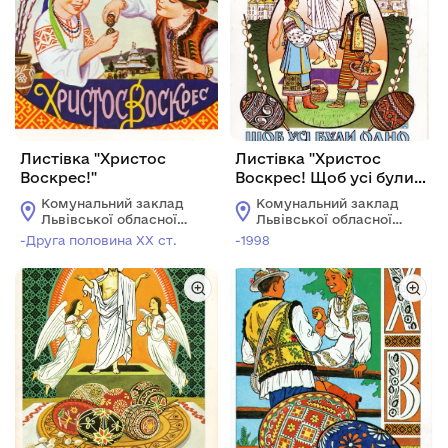
Листівка "Христос
Листівка "Христос
Воскрес!"
Воскрес! Щоб усі були
одно"
Комунальний заклад
Комунальний заклад
Львівської обласної
Львівської обласної
ради "Львівський
ради "Львівський
-Друга половина ХХ ст.
-1998
історичний музей"
історичний музей"