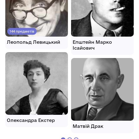
144 предметів
Леопольд Левицький
Епштейн Марко
Ісайович
Олександра Екстер
Матвій Драк