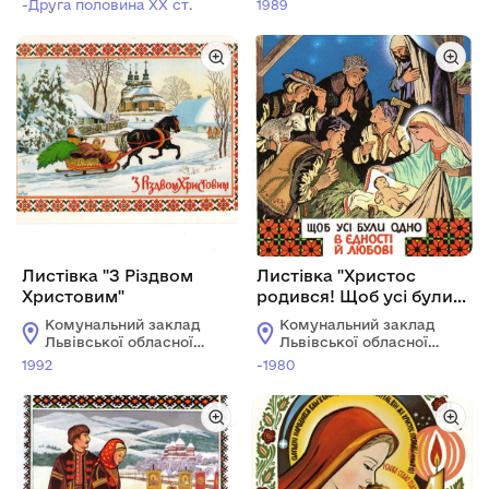
-Друга половина XX ст.
1989
історичний музей"
історичний музей"
Листівка "З Різдвом
Листівка "Христос
Христовим"
родився! Щоб усі були
одно, в єдності й
Комунальний заклад
Комунальний заклад
любові"
Львівської обласної
Львівської обласної
ради "Львівський
ради "Львівський
1992
-1980
історичний музей"
історичний музей"