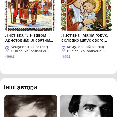
Листівка "З Різдвом
Листівка "Марія годує,
Христовим! Зі святим
солодко цілує свого
Йорданом!"
Сина-любимця"
Комунальний заклад
Комунальний заклад
Львівської обласної
Львівської обласної
ради "Львівський
ради "Львівський
-1992
-1992
історичний музей"
історичний музей"
Інші автори