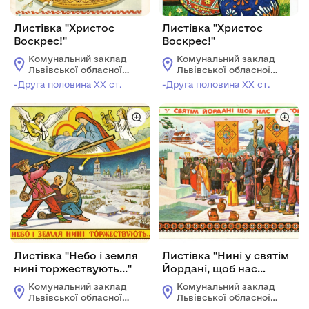
Листівка "Христос
Листівка "Христос
Воскрес!"
Воскрес!"
Комунальний заклад
Комунальний заклад
Львівської обласної
Львівської обласної
ради "Львівський
ради "Львівський
-Друга половина ХХ ст.
-Друга половина ХХ ст.
історичний музей"
історичний музей"
Листівка "Небо і земля
Листівка "Нині у святім
нині торжествують..."
Йордані, щоб нас
відновив!"
Комунальний заклад
Комунальний заклад
Львівської обласної
Львівської обласної
ради "Львівський
ради "Львівський