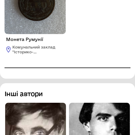
Монета Румунії
Комунальний заклад
"Історико-
краєзнавчий музей
Ширяївської
селищної ради"
Березівського
району Одеської
області
Інші автори