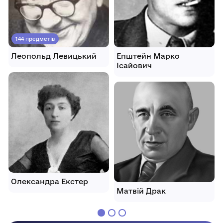
144 предметів
Леопольд Левицький
Епштейн Марко
Ісайович
Олександра Екстер
Матвій Драк