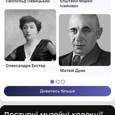
Леопольд Левицький
Епштейн Марко
Ісайович
Олександра Екстер
Матвій Драк
Дивитись більше
Доступні музейні колекції