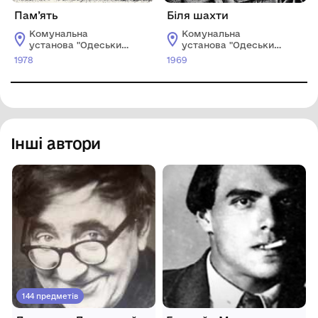
Пам’ять
Біля шахти
Комунальна
Комунальна
установа "Одеський
установа "Одеський
національний
національний
1978
1969
художній музей"
художній музей"
Інші автори
144 предметів