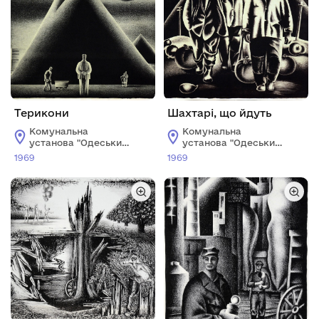
Терикони
Шахтарі, що йдуть
Комунальна
Комунальна
установа "Одеський
установа "Одеський
національний
національний
1969
1969
художній музей"
художній музей"