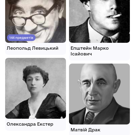
144 предметів
Леопольд Левицький
Епштейн Марко
Ісайович
Олександра Екстер
Матвій Драк