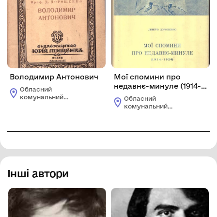
Володимир Антонович
Мої спомини про
недавнє-минуле (1914-
Обласний
1920)
комунальний
Обласний
етнографічно-
комунальний
меморіальний музей
етнографічно-
Володимира Гнатюка
меморіальний музей
Володимира Гнатюка
Інші автори