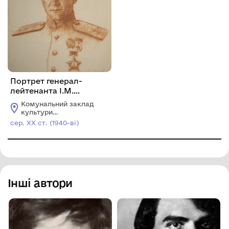
Портрет генерал-
лейтенанта І.М.
Чистякова
Комунальний заклад
культури
«Миколаївський
сер. ХХ ст. (1940-ві)
обласний художній
музей ім. В.В.
Верещагіна»
Інші автори