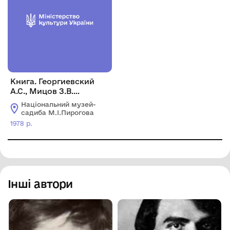
Книга. Георгиевский
А.С., Мицов З.В.
Медицинская
Національний музей-
общественность и
садиба М.І.Пирогова
военная медицина в
1978 р.
Освободительной
войне на Балканах в
1877-1878 гг. Москва:
"Медицина", 1978. 236 с.
Інші автори