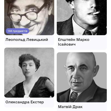
144 предметів
Леопольд Левицький
Епштейн Марко
Ісайович
Олександра Екстер
Матвій Драк