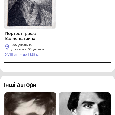
Портрет графа
Валленштейна
Комунальна
установа "Одеський
музей західного і
XVIII ст. – до 1828 р.
східного мистецтва"
Інші автори