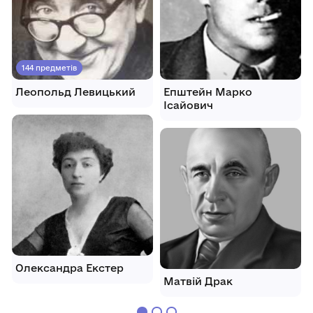
144 предметів
Леопольд Левицький
Епштейн Марко
Ісайович
Олександра Екстер
Матвій Драк