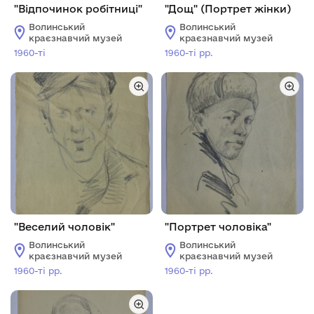
"Відпочинок робітниці"
"Дощ" (Портрет жінки)
Волинський
Волинський
краєзнавчий музей
краєзнавчий музей
1960-ті
1960-ті рр.
"Веселий чоловік"
"Портрет чоловіка"
Волинський
Волинський
краєзнавчий музей
краєзнавчий музей
1960-ті рр.
1960-ті рр.