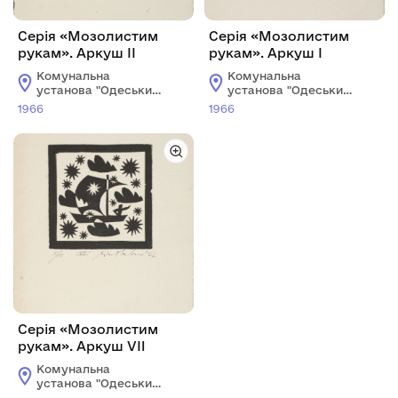
Серія «Мозолистим
Серія «Мозолистим
рукам». Аркуш IІ
рукам». Аркуш I
Комунальна
Комунальна
установа "Одеський
установа "Одеський
національний
національний
1966
1966
художній музей"
художній музей"
Серія «Мозолистим
рукам». Аркуш VII
Комунальна
установа "Одеський
національний