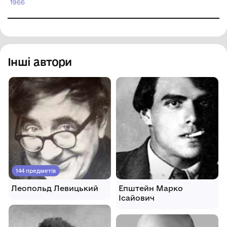
1966
художній музей"
Інші автори
144 предметів
Леопольд Левицький
Епштейн Марко
Ісайович