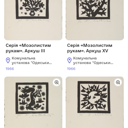
Серія «Мозолистим
Серія «Мозолистим
рукам». Аркуш IІІ
рукам». Аркуш XV
Комунальна
Комунальна
установа "Одеський
установа "Одеський
національний
національний
1966
1966
художній музей"
художній музей"