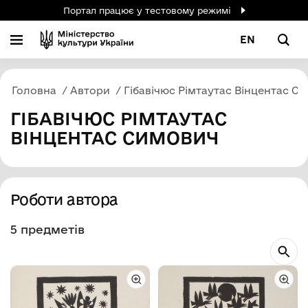
Портал працює у тестовому режимі
EN
Головна
Автори
Гібавічюс Рімтаутас Вінцентас С
ГІБАВІЧЮС РІМТАУТАС
ВІНЦЕНТАС СИМОВИЧ
Роботи автора
5 предметів