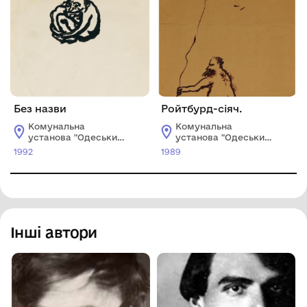
Без назви
Ройтбурд-сіяч.
Комунальна
Комунальна
установа "Одеський
установа "Одеський
національний
національний
1992
1989
художній музей"
художній музей"
Інші автори