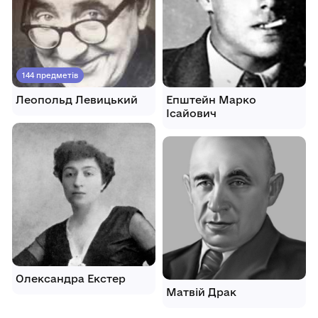
144 предметів
Леопольд Левицький
Епштейн Марко
Ісайович
Олександра Екстер
Матвій Драк