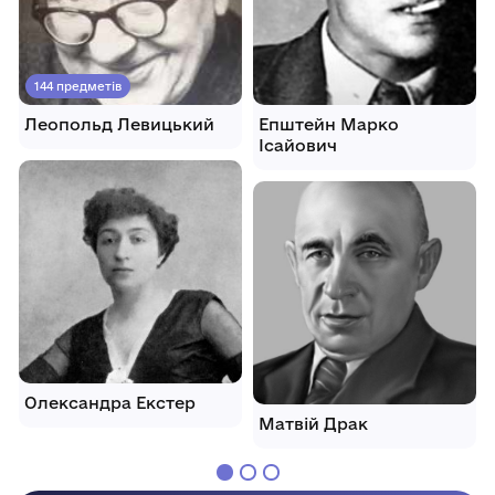
144 предметів
Леопольд Левицький
Епштейн Марко
Ісайович
Олександра Екстер
Матвій Драк