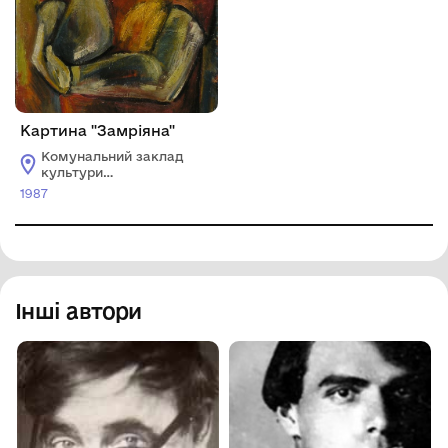
Картина "Замріяна"
Комунальний заклад
культури
"Хмельницький
1987
обласний художній
музей"
Інші автори