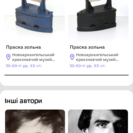
Праска зольна
Праска зольна
Новоархангельський
Новоархангельський
краєзнавчий музей
краєзнавчий музей
Новоархангельської
Новоархангельської
50-60-ті рр. ХХ ст.
50-60-ті рр. ХХ ст.
селищної ради
селищної ради
Інші автори