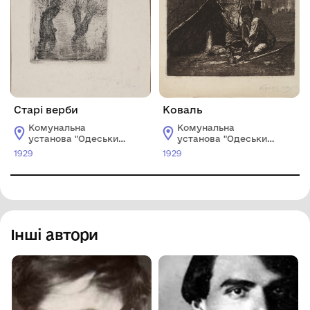
Старі верби
Коваль
Комунальна
Комунальна
установа "Одеський
установа "Одеський
національний
національний
1929
1929
художній музей"
художній музей"
Інші автори