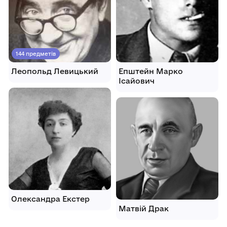
144 предметів
Леопольд Левицький
Епштейн Марко
Ісайович
Олександра Екстер
Матвій Драк