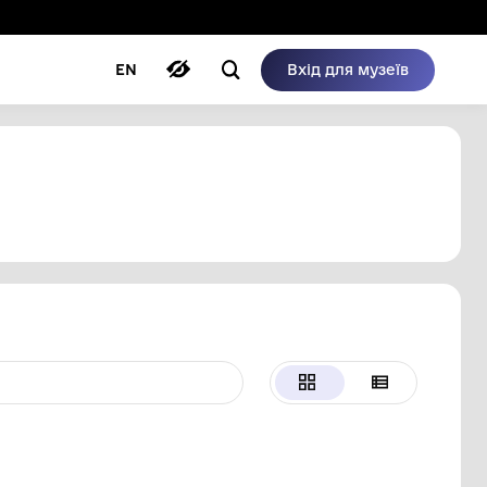
ому режимі
ри
Автори
Блог
EN