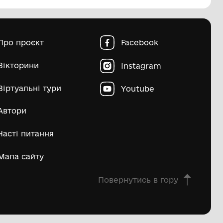
пштейн Марко Ісайович
Матвій Д
ьше
овна
Про проєкт