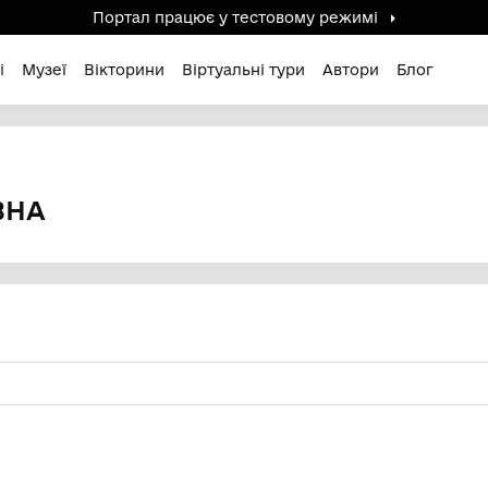
Портал працює у тестов
дені / Зниклі
Музеї
Вікторини
Віртуальні ту
рівна
 ПЕТРІВНА