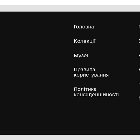
Олександра Екстер
Е
Дивитись біл
Гол