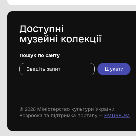
144 предметів
Леопольд Левицький