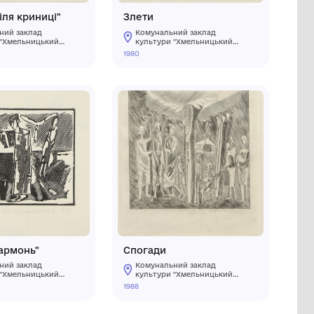
Естамп "Біля криниці"
Комунальний заклад
кий
культури "Хмельницький
зей"
обласний художній музей"
1990