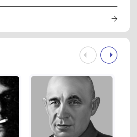
Естамп "Гармонь"
Комунальний заклад
кий
культури "Хмельницький
зей"
обласний художній музей"
1990