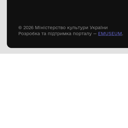
144 предметів
Леопольд Левицький
Доступні
музейні колекції