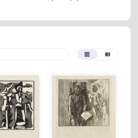
роботи, так і серії графічних композицій, у яки
ою та сучасними мистецькими пошуками. Серед й
970), «Земля» (1975), «Вечір на селі» (1976), «Вол
лиця» (1989–1990), а також ілюстрації до поеми Т
 щирістю, увагою до народної тематики та майсте