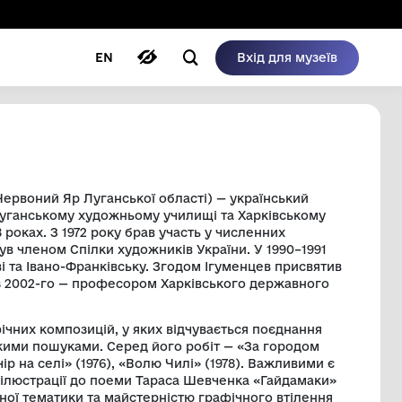
ому режимі
ри
Автори
Блог
EN
ИКОЛАЙОВИЧ
рпня 1939 року, селище Червоний Яр Луганської 
92). Він здобув освіту у Луганському художньому
ом викладав у 1970–1988 роках. З 1972 року брав
авках, а від 1978 року був членом Спілки художн
и у Харкові, Києві, Львові та Івано-Франківську.
оку працював доцентом, а з 2002-го — професоро
ітектури.