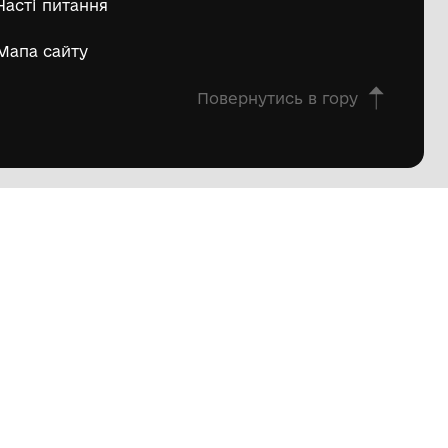
пштейн Марко Ісайович
Матвій Д
ьше
овна
Про проєкт
екції
Вікторини