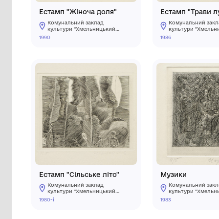
Естамп "Жіноча доля"
Еста
Комунальний заклад
Ко
культури "Хмельницький
ку
обласний художній музей"
об
1990
1986