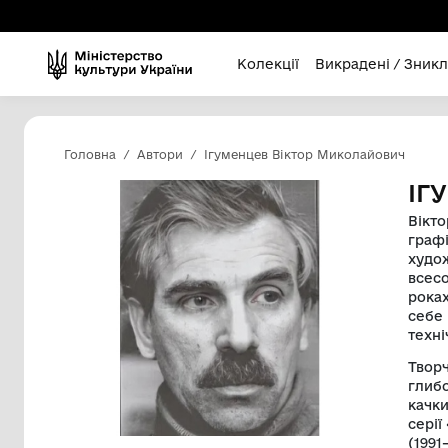
Колекції
Викра
Головна
Автори
Ігуменцев Віктор Мико