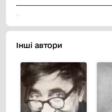
Естамп "Сільське літо"
Муз
Комунальний заклад
Ко
культури "Хмельницький
ку
обласний художній музей"
об
1980-і
1983