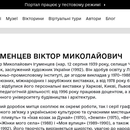
Портал працює у тестов
дені / Зниклі
Музеї
Вікторини
Віртуальні ту
лайович
ІГУМЕНЦЕВ ВІКТОР М
Віктор Миколайович Ігуменцев (нар. 12 се
графік, заслужений художник України (19
художньо-промисловому інституті, де згод
всесоюзних, міжнародних і зарубіжних вист
роках відбулися його персональні виставк
себе педагогічній діяльності: від 1996 р
технічного університету будівництва і арх