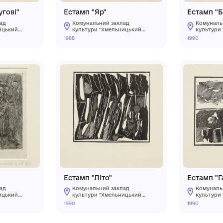
мп "Трави лугові"
Естамп "Яр"
мунальний заклад
Комунальний заклад
льтури "Хмельницький
культури "Хмельниць
ласний художній музей"
обласний художній му
1988