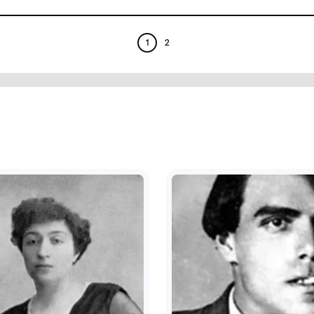
ики
Естамп "Літо"
мунальний заклад
Комунальний заклад
льтури "Хмельницький
культури "Хмельниць
ласний художній музей"
обласний художній му
1990
1
2