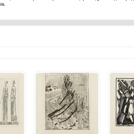
Творчий доробок митця охоплює як окремі 
глибокого зв’язку з українською культур
качки пливуть» та «Їхав козак за Дунай» (1
серії «Жінки мого села» (1988) і «Моя ву
(1991–1992). Його творчість вирізняється
образів.