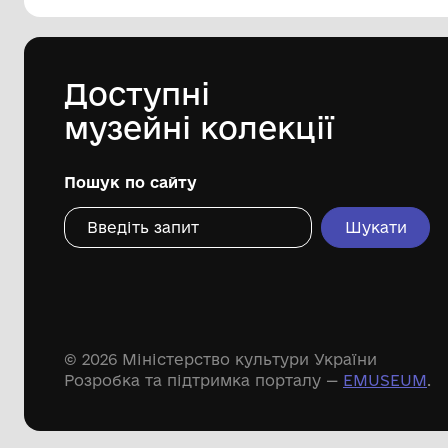
144 предметів
Леопольд Левицький