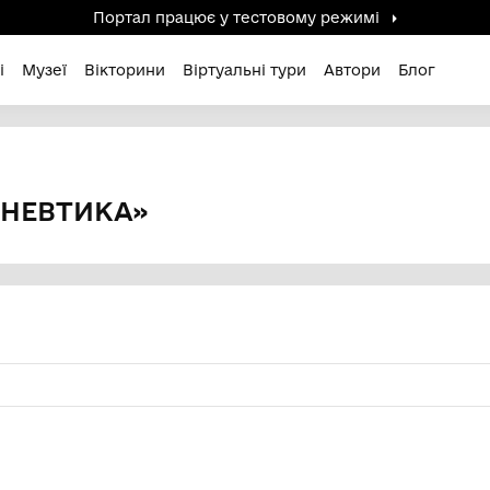
Портал працює у тестов
дені / Зниклі
Музеї
Вікторини
Віртуальні ту
рменевтика»
 ГЕРМЕНЕВТИКА»