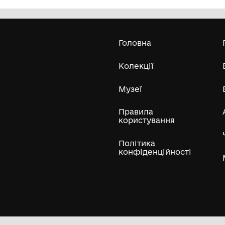
Олександра Екстер
Е
Дивитись біл
Гол