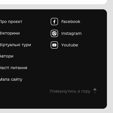
пштейн Марко Ісайович
Матвій Д
ьше
овна
Про проєкт