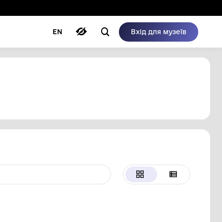
ому режимі
ри
Автори
Блог
EN