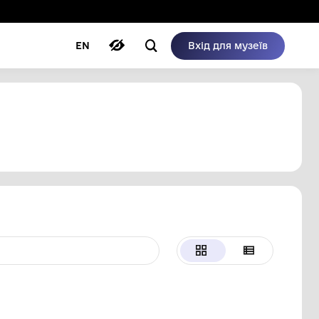
ому режимі
ри
Автори
Блог
EN