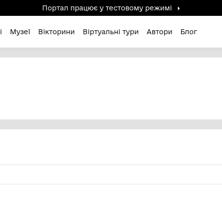
Портал працює у тестов
дені / Зниклі
Музеї
Вікторини
Віртуальні ту
на
ЕНІВНА