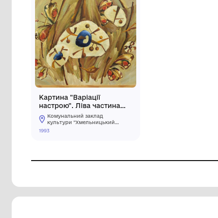
Картина "Варіації
настрою". Ліва частина
триптиха
Комунальний заклад
культури "Хмельницький
обласний художній музей"
1993