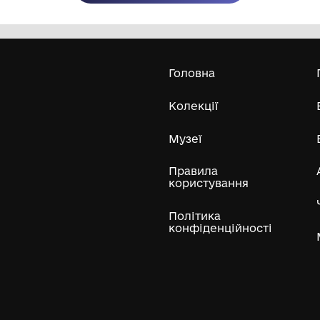
Олександра Екстер
Е
Дивитись біл