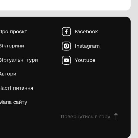
пштейн Марко Ісайович
Матвій Д
ьше