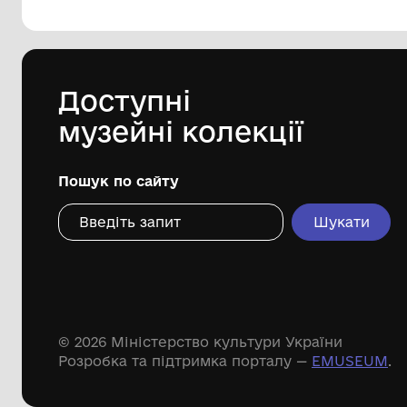
144 предметів
Леопольд Левицький