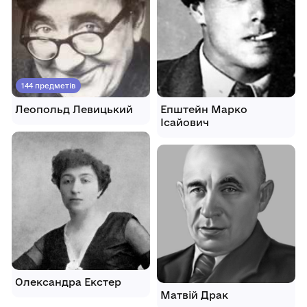
144 предметів
Леопольд Левицький
Епштейн Марко
Ісайович
Олександра Екстер
Матвій Драк