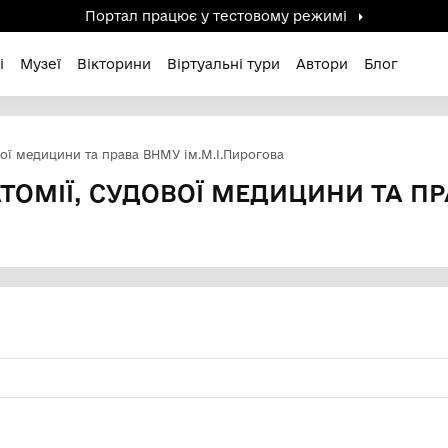
Портал працює у тестов
дені / Зниклі
Музеї
Вікторини
Віртуальні ту
натомії, судової медицини та права ВНМУ ім.М.І.Пирог
ОЇ АНАТОМІЇ, СУДОВОЇ МЕ
ВА