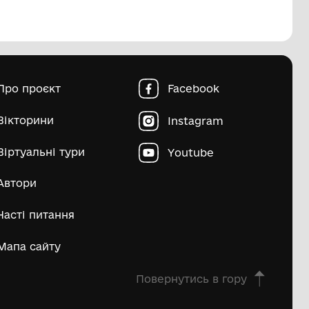
пштейн Марко Ісайович
Матвій Д
ьше