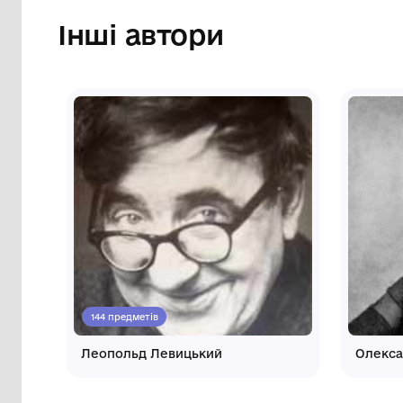
Вінниця, 2013. 95 с.
садиба М.І.Пирогова
2013 р.
Інші автори