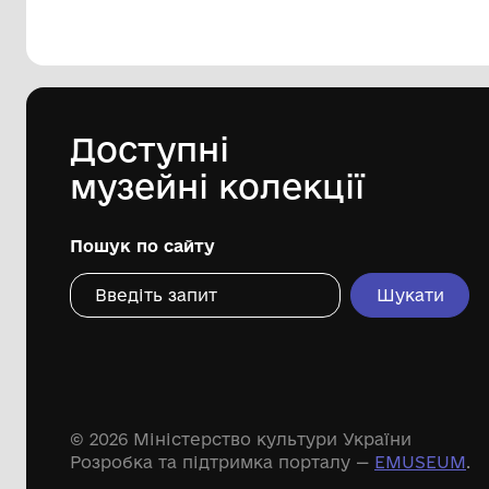
144 предметів
Леопольд Левицький