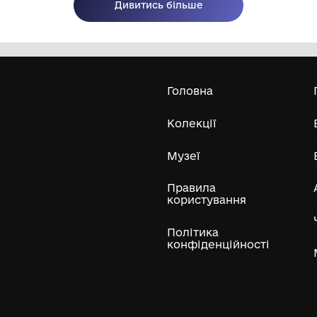
Олександра Екстер
Е
Дивитись біл