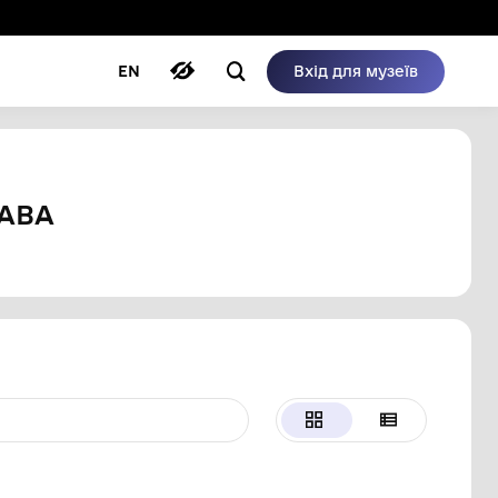
ому режимі
ри
Автори
Блог
EN
ова
ДИЦИНИ ТА ПРАВА