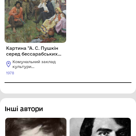
Картина "А. С. Пушкін
серед бессарабських
циган". Дипломна
Комунальний заклад
робота
культури
"Хмельницький
1978
обласний художній
музей"
Інші автори