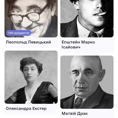
144 предметів
Леопольд Левицький
Епштейн Марко
Ісайович
Олександра Екстер
Матвій Драк