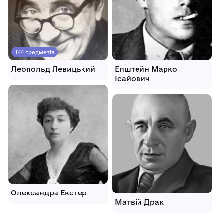
144 предметів
Леопольд Левицький
Епштейн Марко
Ісайович
Олександра Екстер
Матвій Драк