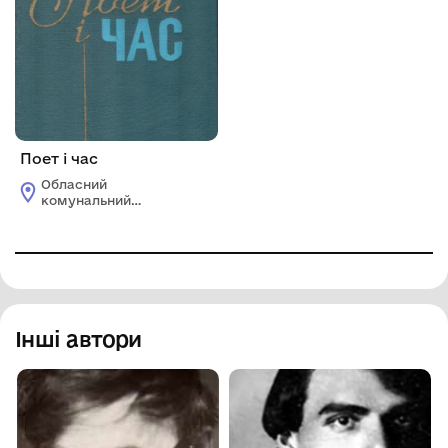
Поет і час
Обласний
комунальний
етнографічно-
меморіальний музей
Володимира Гнатюка
Інші автори