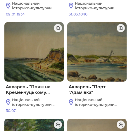
Національний
Національний
історико-культурний
історико-культурний
заповідник "Чигирин"
заповідник "Чигирин"
09.01.1934
31.03.1046
Акварель "Пляж на
Акварель "Порт
Кременчуцькому
"Адамівка"
водосховищі"
Національний
Національний
історико-культурний
історико-культурний
заповідник "Чигирин"
заповідник "Чигирин"
30.07.