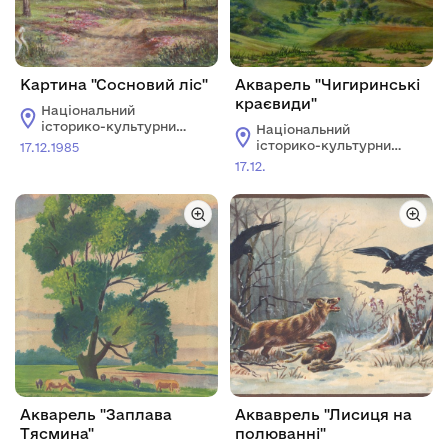
Картина "Сосновий ліс"
Акварель "Чигиринські
краєвиди"
Національний
історико-культурний
Національний
заповідник "Чигирин"
історико-культурний
17.12.1985
заповідник "Чигирин"
17.12.
Акварель "Заплава
Акваврель "Лисиця на
Тясмина"
полюванні"