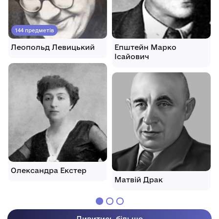
144 предметів
Леопольд Левицький
Епштейн Марко
Ісайович
Олександра Екстер
Матвій Драк
Дивитись більше