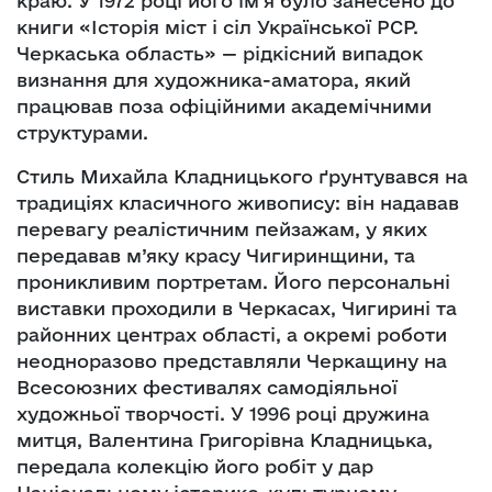
краю. У 1972 році його ім’я було занесено до
книги «Історія міст і сіл Української РСР.
Черкаська область» — рідкісний випадок
визнання для художника-аматора, який
працював поза офіційними академічними
структурами.
Стиль Михайла Кладницького ґрунтувався на
традиціях класичного живопису: він надавав
перевагу реалістичним пейзажам, у яких
передавав м’яку красу Чигиринщини, та
проникливим портретам. Його персональні
виставки проходили в Черкасах, Чигирині та
районних центрах області, а окремі роботи
неодноразово представляли Черкащину на
Всесоюзних фестивалях самодіяльної
художньої творчості. У 1996 році дружина
митця, Валентина Григорівна Кладницька,
передала колекцію його робіт у дар