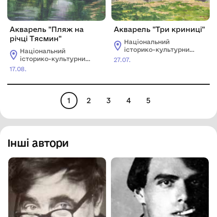
Акварель "Пляж на
Акварель "Три криниці"
річці Тясмин"
Національний
історико-культурний
Національний
заповідник "Чигирин"
історико-культурний
27.07.
заповідник "Чигирин"
17.08.
1
2
3
4
5
Інші автори