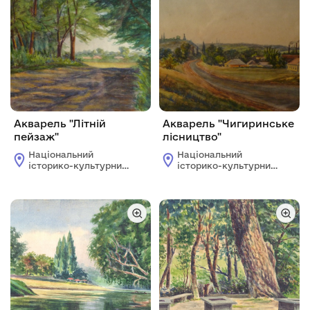
Акварель "Літній
Акварель "Чигиринське
пейзаж"
лісництво"
Національний
Національний
історико-культурний
історико-культурний
заповідник "Чигирин"
заповідник "Чигирин"