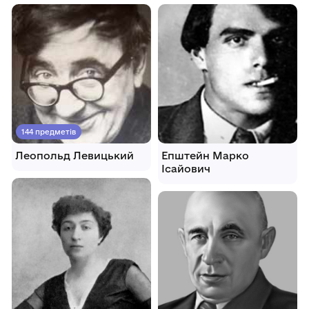
144 предметів
Леопольд Левицький
Епштейн Марко
Ісайович