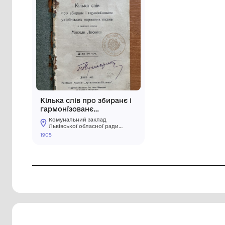
Кілька слів про збиранє і
гармонїзованє
українських народних
Комунальний заклад
пісень з доданєм листів
Львівської обласної ради
"Львівський історичний
Миколи Лисенка
1905