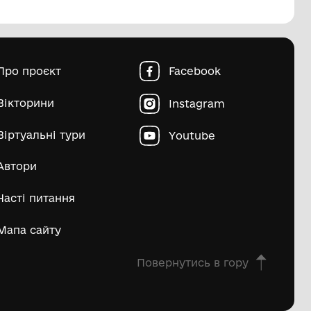
пштейн Марко Ісайович
Матвій Д
ьше