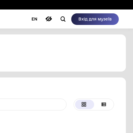
ому режимі
ри
Автори
Блог
EN