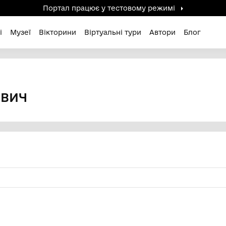
Портал працює у тестов
дені / Зниклі
Музеї
Вікторини
Віртуальні ту
лович
ИХАЙЛОВИЧ