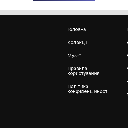
Олександра Екстер
Е
Дивитись біл