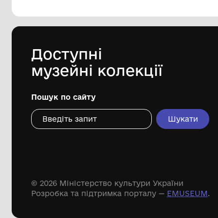
144 предметів
Леопольд Левицький