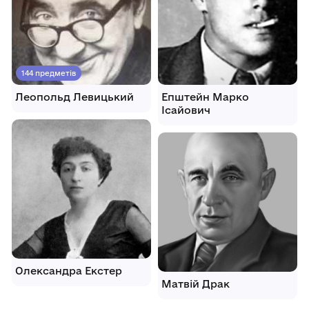
144 предметів
Леопольд Левицький
Епштейн Марко
Ісайович
Олександра Екстер
Матвій Драк