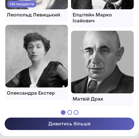
144 предметів
Леопольд Левицький
Епштейн Марко
Ісайович
Олександра Екстер
Матвій Драк
Дивитись більше