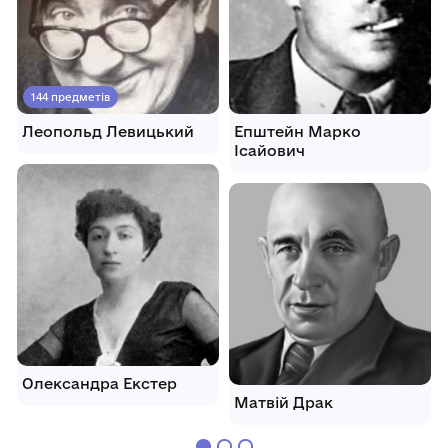
144 предметів
Леопольд Левицький
Епштейн Марко
Ісайович
Олександра Екстер
Матвій Драк