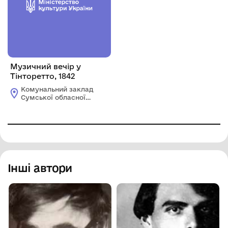
Музичний вечір у
Тінторетто, 1842
Комунальний заклад
Сумської обласної
ради "Сумський
обласний художній
музей ім. Н.
Онацького"
Інші автори