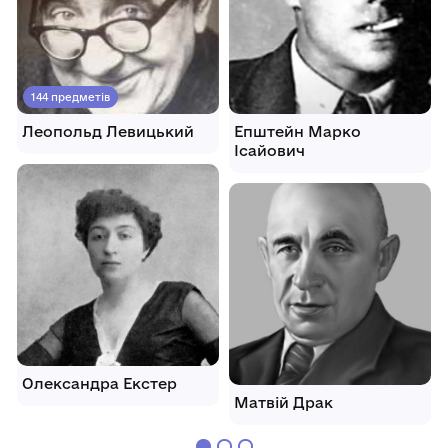
144 предметів
Леопольд Левицький
Епштейн Марко
Ісайович
Олександра Екстер
Матвій Драк