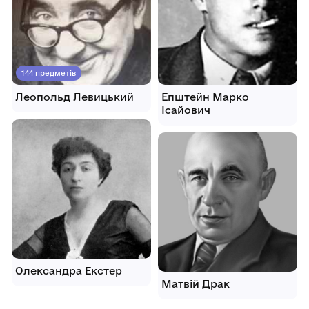
144 предметів
Леопольд Левицький
Епштейн Марко
Ісайович
Олександра Екстер
Матвій Драк