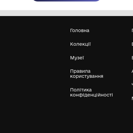
Олександра Екстер
Е
Дивитись біл