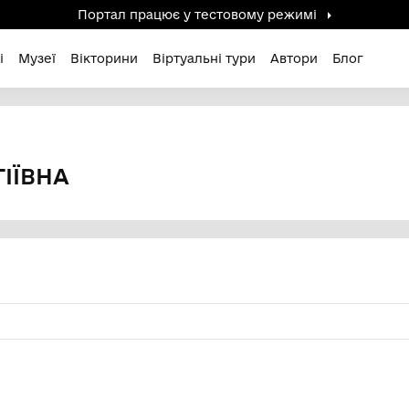
Портал працює у тестов
дені / Зниклі
Музеї
Вікторини
Віртуальні ту
ргіївна
А СЕРГІЇВНА