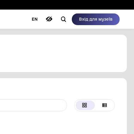
ому режимі
ри
Автори
Блог
EN