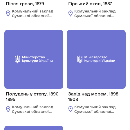
Після грози, 1879
Гірський схил, 1887
Комунальний заклад
Комунальний заклад
Сумської обласної
Сумської обласної
ради "Сумський
ради "Сумський
обласний художній
обласний художній
музей ім. Н.
музей ім. Н.
Онацького"
Онацького"
Полудень у степу, 1890–
Захід над морем, 1898–
1895
1908
Комунальний заклад
Комунальний заклад
Сумської обласної
Сумської обласної
ради "Сумський
ради "Сумський
обласний художній
обласний художній
музей ім. Н.
музей ім. Н.