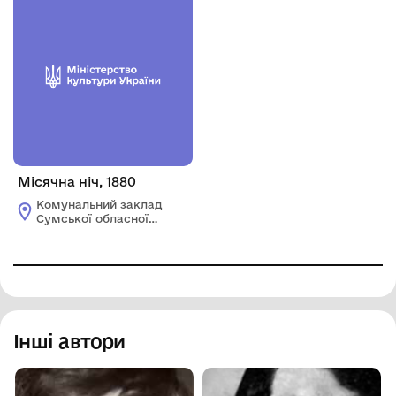
Онацького"
Онацького"
Місячна ніч, 1880
Комунальний заклад
Сумської обласної
ради "Сумський
обласний художній
музей ім. Н.
Онацького"
Інші автори