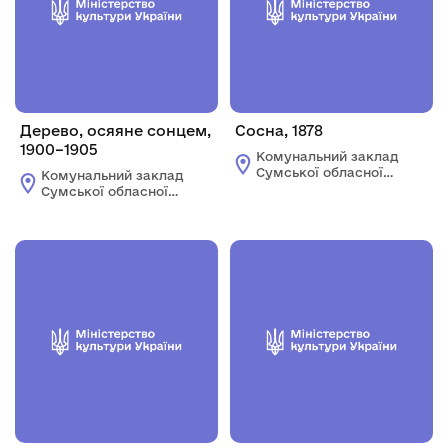
Дерево, осяяне сонцем,
Сосна, 1878
1900–1905
Комунальний заклад
Сумської обласної
Комунальний заклад
ради "Сумський
Сумської обласної
обласний художній
ради "Сумський
музей ім. Н.
обласний художній
Онацького"
музей ім. Н.
Онацького"