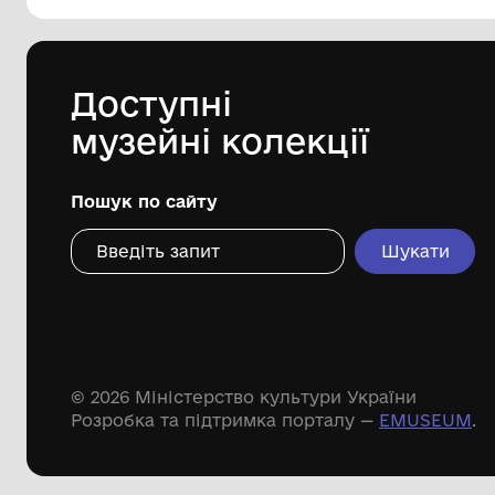
144 предметів
Леопольд Левицький