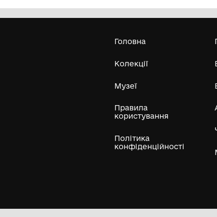
Олександра Екстер
Е
Дивитись біл
Гол