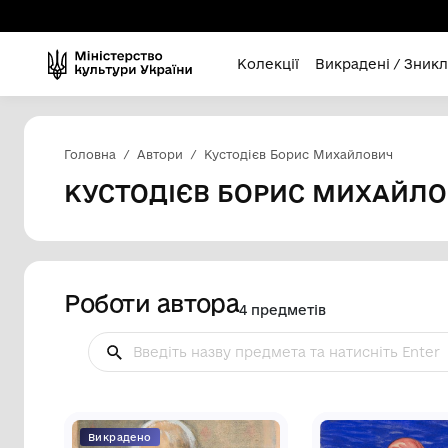
Колекції
Викра
Головна
Автори
Кустодієв Борис Михай
КУСТОДІЄВ БОРИС М
Роботи автора
4 предметів