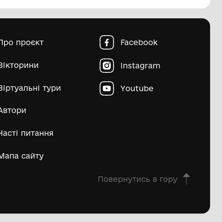
пштейн Марко Ісайович
Матвій Д
ьше
овна
Про проєкт