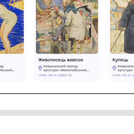
альниці
Живописець вивіс
мунальний заклад
Комунальний заклад
льтури «Миколаївський
культури «Миколаївс
ласний художній музей
обласний художній м
 ХХ ст. (1920-ті)
І пол. ХХ ст. (1920-ті)
. В.В. Верещагіна»
ім. В.В. Верещагіна»