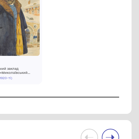
ок
Купець
Комунальний заклад
ький
культури «Миколаївський
узей
обласний художній музей
І пол. ХХ ст. (1920-ті)
ім. В.В. Верещагіна»