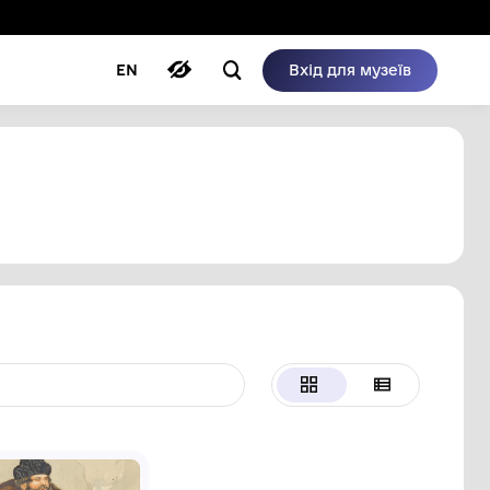
ому режимі
ри
Автори
Блог
EN