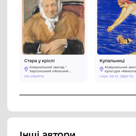
Викрадено
Стара у кріслі
Куп
Комунальний заклад "
Ко
Херсонський обласний
ку
художній музей ім.
об
ХІХ століття
І пол.
О.О.Шовкуненка" ХОР
ім