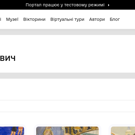
Портал працює у тестов
дені / Зниклі
Музеї
Вікторини
Віртуальні ту
лович
ИХАЙЛОВИЧ