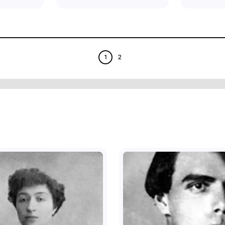
тина «Парк»
Картина "Річка Хос
мунальний заклад
Комунальний заклад
льтури "Хмельницький
культури "Хмельниць
ласний художній музей"
обласний художній му
1984