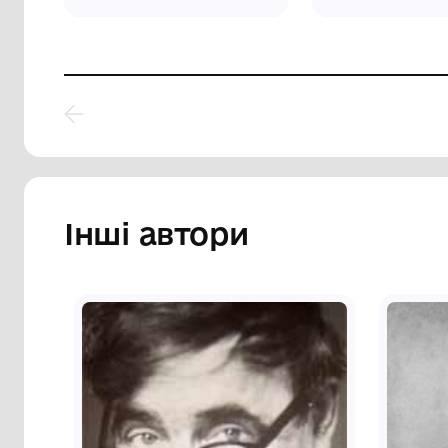
Картина "Сонячний день"
Кар
Комунальний заклад
Ко
культури "Хмельницький
ку
обласний художній музей"
об
1986
2004