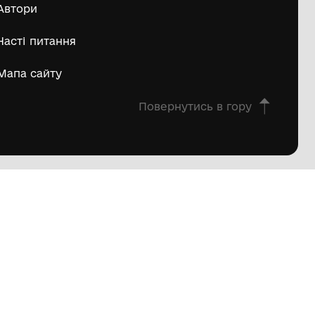
пштейн Марко Ісайович
Матвій Д
ьше
овна
Про проєкт