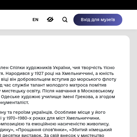
ому режимі
ри
Автори
Блог
EN
ПАНОВИЧ
таліст, живописець і член Спілки художників Ук
ті та післявоєнного життя. Народився у 1927 році
йни. У сімнадцятирічному віці він добровольцем
орського флоту. Саме під час служби талант мо
ому здобути професійну мистецьку освіту. Післ
Володимир Лесь закінчив Одеське художнє учили
ацював як художник і монументаліст.