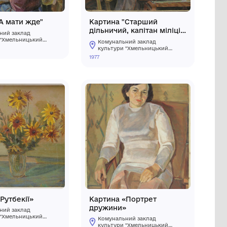
льці
Картина "А мати жде"
Комунальний заклад
культури "Хмельницький
обласний художній музей"
кий
1985
зей"