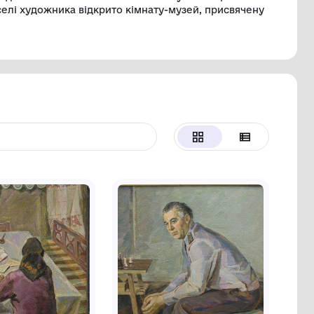
 стала пам’ять про війну та героїзм українців.
тна й діорами, створені у 1970–1980-х роках дл
сленням, динамічною композицією та емоційною
м, тирани!», «В грізну годину», «Прощання слов
я — близько 250 картин і десятки виставок. За с
х премій, а в рідному селі художника відкрито