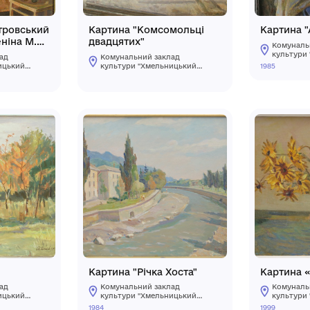
ина "Г. І. Петровський
Картина "Комсомо
чає орден Леніна М.
двадцятих"
ровському"
мунальний заклад
Комунальний заклад
льтури "Хмельницький
культури "Хмельниць
ласний художній музей"
обласний художній му