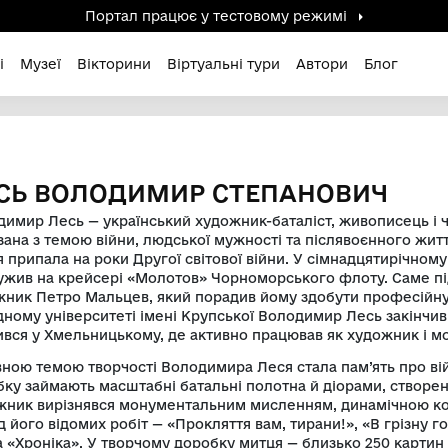
Портал працює у тестов
дені / Зниклі
Музеї
Вікторини
Віртуальні ту
нович
ЛЕСЬ ВОЛОДИМИР СТЕ
Володимир Лесь — український художник-ба
пов’язана з темою війни, людської мужнос
митця припала на роки Другої світової ві
та служив на крейсері «Молотов» Чорном
художник Петро Мальцев, який порадив й
народному університеті імені Крупської 
оселився у Хмельницькому, де активно пр