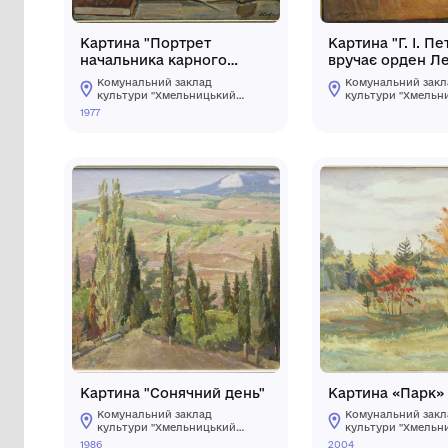
Картина "Портрет
Карт
начальника карного
вру
розшуку Хмельницької
Ост
Комунальний заклад
Ко
обл. полковника міліції
культури "Хмельницький
ку
обласний художній музей"
об
Нігди Василя Ілліча"
1977