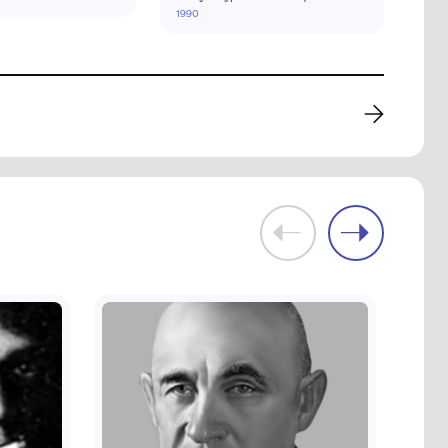
та"
Картина «Рутбекії»
Комунальний заклад
кий
культури "Хмельницький
зей"
обласний художній музей"
1999