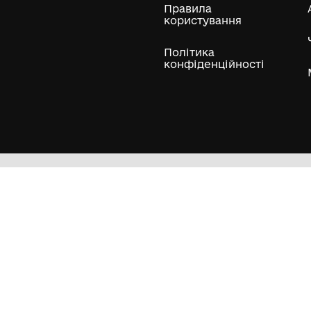
Олександра Екстер
Е
Дивитись біл
Гол