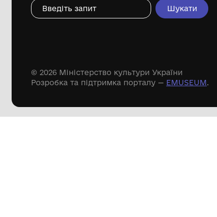
144 предметів
Леопольд Левицький
Доступні