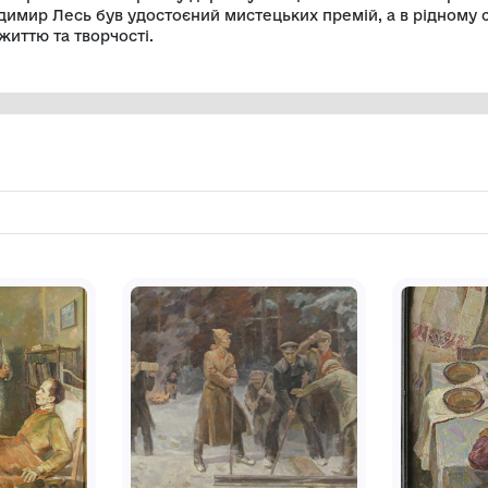
Головною темою творчості Володимира Леся
доробку займають масштабні батальні поло
Художник вирізнявся монументальним ми
Серед його відомих робіт — «Прокляття ва
ас» та «Хроніка». У творчому доробку митц
Володимир Лесь був удостоєний мистецьки
його життю та творчості.